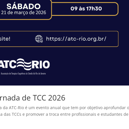
ornada de TCC 2026
nada da ATC-Rio é um evento anual que tem por objetivo aprofundar 
 das TCCs e promover a troca entre profissionais e estudantes de