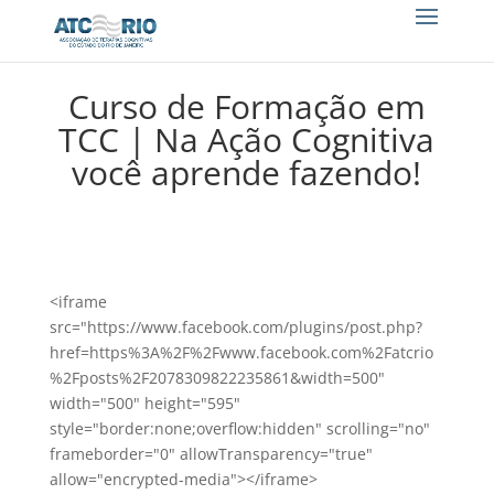
Curso de Formação em
TCC | Na Ação Cognitiva
você aprende fazendo!
<iframe
src="https://www.facebook.com/plugins/post.php?
href=https%3A%2F%2Fwww.facebook.com%2Fatcrio
%2Fposts%2F2078309822235861&width=500"
width="500" height="595"
style="border:none;overflow:hidden" scrolling="no"
frameborder="0" allowTransparency="true"
allow="encrypted-media"></iframe>