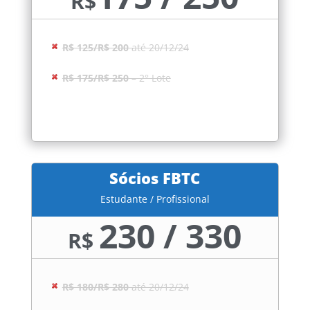
R$
R$ 125/R$ 200
até 20/12/24
R$ 175/R$ 250
– 2° Lote
Sócios FBTC
Estudante / Profissional
230 / 330
R$
R$ 180/R$ 280
até 20/12/24