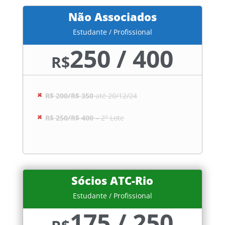
Não Associados
Estudante / Profissional
250 / 400
R$
R$ 200/R$ 350
até 20/12/24
R$ 250/R$ 400
– 2° Lote
Sócios ATC-Rio
Estudante / Profissional
175 / 250