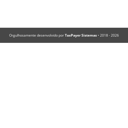
Orgulhosamente desenvolvido por
TaxPayer Sistemas
• 2018 -
2026