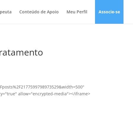
apeuta
Conteúdo de Apoio
Meu Perfil
Associe-se
tratamento
%2Fposts%2F2177599798973529&width=500"
cy="true" allow="encrypted-media"></iframe>