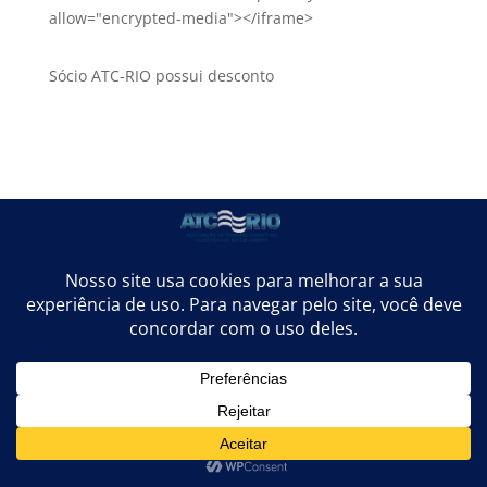
allow="encrypted-media"></iframe>
Sócio ATC-RIO possui desconto
Orgulhosamente desenvolvido por
TaxPayer Sistemas
• 2018 -
2026