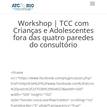
Workshop | TCC com
Crianças e Adolescentes
fora das quatro paredes
do consultório
<iframe
src="https://www.facebook.com/plugins/post.php?
href=https%3A%2F%2Fwww.facebook.com%2Fatcrio
%2Fposts%2F2370389539694553&width=500"
width="500" height="702"
style="border:none;overflow:hidden" scrolling="no"
frameborder="0" allowTransparency="true"